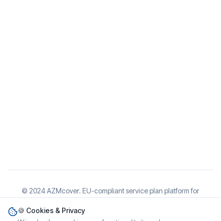
© 2024 AZMcover. EU-compliant service plan platform for
electronics and jewelry.
🍪 Cookies & Privacy
Cookieverklaring
Disclaimer
Privacybeleid
•
•
•
•
Cookie-instellingen