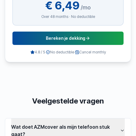
€ 6,49
/
mo
Over 48 months · No deductible
Bereken je dekking
4.8 / 5
·
No deductible
·
Cancel monthly
Veelgestelde vragen
Wat doet AZMcover als mijn telefoon stuk
gaat?