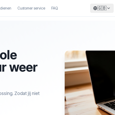
🇬🇧
ndienen
Customer service
FAQ
ole
ur weer
ssing. Zodat jij niet