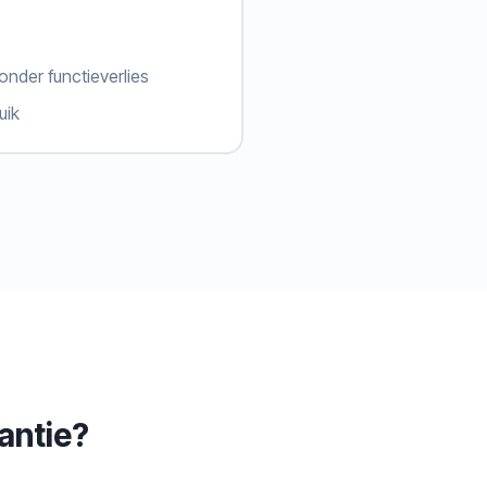
nder functieverlies
uik
antie?